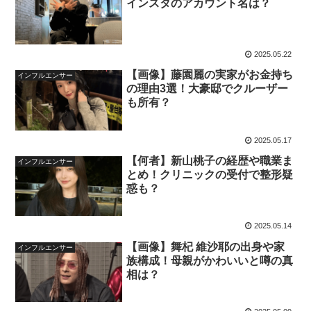
インスタのアカウント名は？
2025.05.22
【画像】藤園麗の実家がお金持ち
インフルエンサー
の理由3選！大豪邸でクルーザー
も所有？
2025.05.17
【何者】新山桃子の経歴や職業ま
インフルエンサー
とめ！クリニックの受付で整形疑
惑も？
2025.05.14
【画像】舞杞 維沙耶の出身や家
インフルエンサー
族構成！母親がかわいいと噂の真
相は？