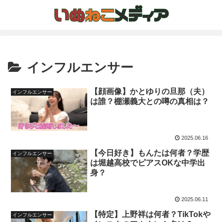
インフルエンサー
【顔画像】かとゆりの旦那（夫）
インフルエンサー
は誰？棚瀬義大との噂の真相は？
2025.06.16
【今日好き】もんたは何者？学歴
インフルエンサー
は堀越高校でピアスOKな中学出
身？
2025.06.11
【特定】上野祥は何者？TikTokや
インフルエンサー