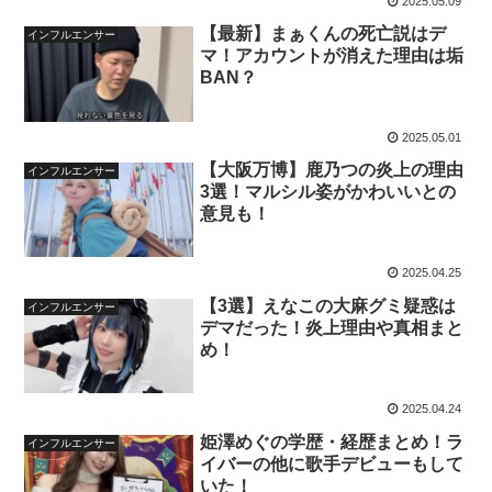
2025.05.09
【最新】まぁくんの死亡説はデ
インフルエンサー
マ！アカウントが消えた理由は垢
BAN？
2025.05.01
【大阪万博】鹿乃つの炎上の理由
インフルエンサー
3選！マルシル姿がかわいいとの
意見も！
2025.04.25
【3選】えなこの大麻グミ疑惑は
インフルエンサー
デマだった！炎上理由や真相まと
め！
2025.04.24
姫澤めぐの学歴・経歴まとめ！ラ
インフルエンサー
イバーの他に歌手デビューもして
いた！