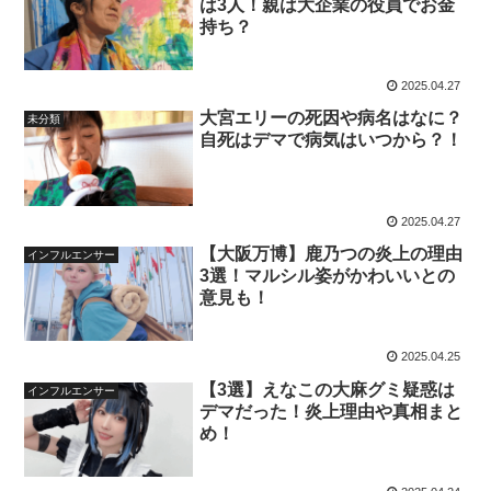
は3人！親は大企業の役員でお金
持ち？
2025.04.27
大宮エリーの死因や病名はなに？
未分類
自死はデマで病気はいつから？！
2025.04.27
【大阪万博】鹿乃つの炎上の理由
インフルエンサー
3選！マルシル姿がかわいいとの
意見も！
2025.04.25
【3選】えなこの大麻グミ疑惑は
インフルエンサー
デマだった！炎上理由や真相まと
め！