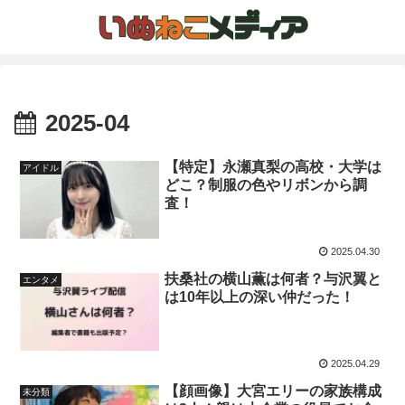
2025-04
【特定】永瀬真梨の高校・大学は
アイドル
どこ？制服の色やリボンから調
査！
2025.04.30
扶桑社の横山薫は何者？与沢翼と
エンタメ
は10年以上の深い仲だった！
2025.04.29
【顔画像】大宮エリーの家族構成
未分類