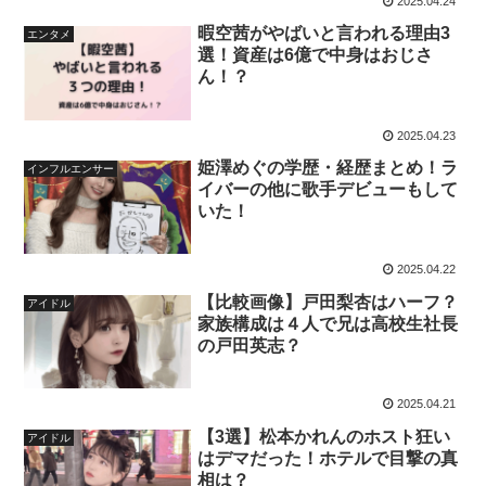
2025.04.24
暇空茜がやばいと言われる理由3
エンタメ
選！資産は6億で中身はおじさ
ん！？
2025.04.23
姫澤めぐの学歴・経歴まとめ！ラ
インフルエンサー
イバーの他に歌手デビューもして
いた！
2025.04.22
【比較画像】戸田梨杏はハーフ？
アイドル
家族構成は４人で兄は高校生社長
の戸田英志？
2025.04.21
【3選】松本かれんのホスト狂い
アイドル
はデマだった！ホテルで目撃の真
相は？