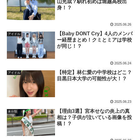
山光成？馴れ初めは堀越高校出
身！？
2025.06.26
【Baby DONT Cry】4人のメンバ
アイドル
ー経歴まとめ！クミとミアは学校
が同じ！？
2025.06.24
【特定】林仁愛の中学校はどこ？
アイドル
目黒日本大学の可能性が大！？
2025.06.23
【理由3選】宮本せなの炎上の真
未分類
相は？子供が泣いている画像を投
稿！？