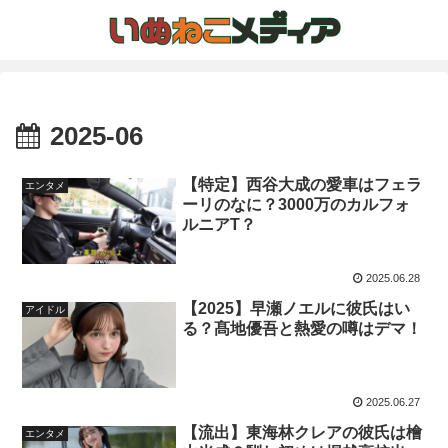
2025-06
【特定】西谷大成の愛車はフェラ
エンタメ
ーリのなに？3000万のカルフォ
ルニアT？
2025.06.28
【2025】早瀬ノエルに彼氏はい
アイドル
る？髙地優吾と熱愛の噂はデマ！
2025.06.27
【流出】東海林クレアの彼氏は檜
エンタメ