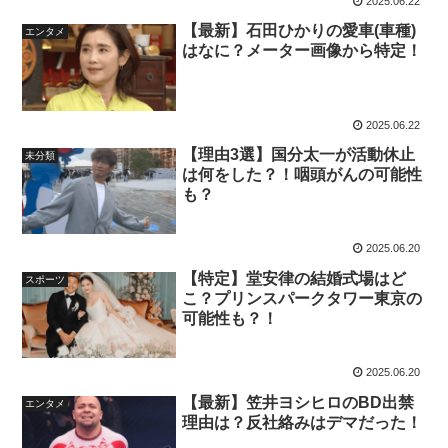
2025.06.22
【最新】石田ひかりの愛車(車種)
エンタメ
はなに？メーター画像から特定！
2025.06.22
【理由3選】国分太一が活動休止
未分類
は何をした？！咽頭がんの可能性
も？
2025.06.20
【特定】堂安律の結婚式場はど
スポーツ
こ？プリンスパークタワー東京の
可能性も？！
2025.06.20
【最新】笠井ヨシヒロのBD出禁
エンタメ
理由は？反社絡みはデマだった！