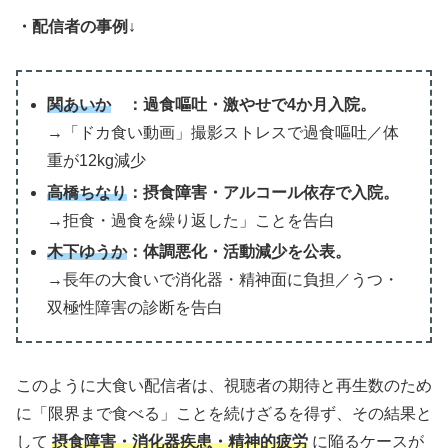
・配信者の事例↓
関あいか
：過食嘔吐・激やせで4か月入院。
→「ドカ食い動画」撮影ストレスで過食嘔吐／体
重が12kg減少
高橋ちなり
：摂食障害・アルコール依存で入院。
→拒食・過食を繰り返した」ことを告白
木下ゆうか
：体調悪化・活動減少を公表。
→長年の大食いで消化器・精神面に負担／うつ・
双極性障害の診断を告白
このように大食い配信者は、視聴者の期待と再生数のため
に「限界まで食べる」ことを続けざるを得ず、その結果と
して
摂食障害・消化器疾患・精神的疲労
に陥るケースが