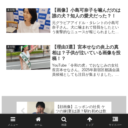
スである事から、「まだ若いのに何があ
った？」「病気を患っていたの？」と疑
【画像】小島可奈子を噛んだのは
未分類
問に思う声が多く集ま...
誰の犬？知人の愛犬だった？！
元グラビアアイドル・タレントの小島可
奈子さん。犬に噛まれて怪我をしたとい
う衝撃的なニュースが報じられました。
コメントでは「飼い主は誰？」「犬種は
なに？」と疑問に思った方も多いようで
す。この記事では小島可奈子を噛んだの
【理由3選】宮本せなの炎上の真
未分類
は誰の犬？犬種は？小島可...
相は？子供が泣いている画像を投
稿！？
YouTube「令和の虎」でおなじみの女社
長宮本せなさん。2025年新宿区都議会議
員候補としても注目が集まりました。そ
んな宮本せなさんですが、検索をすると
「炎上」という気になるワードが出てき
ます。この記事では宮本せなさんの炎上
理由３選炎上の...
【顔画像】ニッポンの社長 ケ
ツの嫁(妻)は誰？馴れ初めは飲
み会がきっかけ？
メニュー
ホーム
検索
トップ
サイドバー
【2025】綾野剛が薬中と言われ