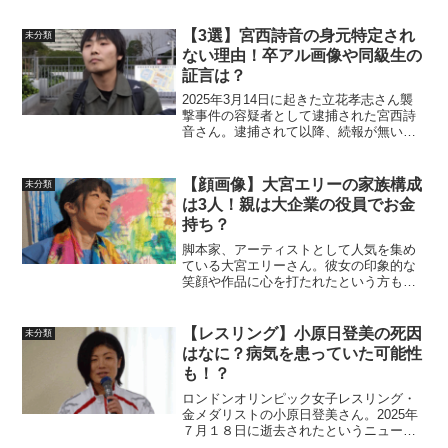
犯逮捕されました。一部SNS上では、
「国籍はどこ？」「中国籍なのでは？」
【3選】宮西詩音の身元特定され
未分類
との声も見受...
ない理由！卒アル画像や同級生の
証言は？
2025年3月14日に起きた立花孝志さん襲
撃事件の容疑者として逮捕された宮西詩
音さん。逮捕されて以降、続報が無いこ
とからもSNS上では様々な憶測だけが広
がっています。この記事では卒業アル画
像や同級生による証言について身元が特
【顔画像】大宮エリーの家族構成
未分類
定されていない理...
は3人！親は大企業の役員でお金
持ち？
脚本家、アーティストとして人気を集め
ている大宮エリーさん。彼女の印象的な
笑顔や作品に心を打たれたという方も多
いのではないでしょうか。今回は、そん
な大宮エリーさんの家族構成や背景につ
いて調査しました。この記事では本名や
【レスリング】小原日登美の死因
未分類
プロフィール家族構成は？...
はなに？病気を患っていた可能性
も！？
ロンドンオリンピック女子レスリング・
金メダリストの小原日登美さん。2025年
７月１８日に逝去されたというニュース
が報じられました。突然の悲しいニュー