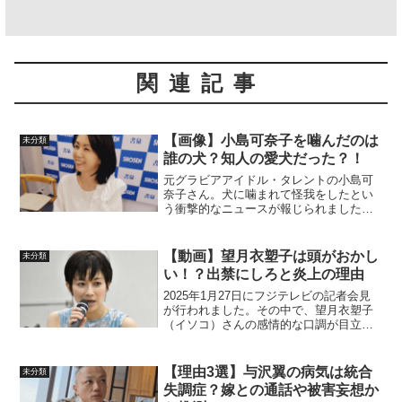
関連記事
【画像】小島可奈子を噛んだのは
未分類
誰の犬？知人の愛犬だった？！
元グラビアアイドル・タレントの小島可
奈子さん。犬に噛まれて怪我をしたとい
う衝撃的なニュースが報じられました。
コメントでは「飼い主は誰？」「犬種は
なに？」と疑問に思った方も多いようで
す。この記事では小島可奈子を噛んだの
【動画】望月衣塑子は頭がおかし
未分類
は誰の犬？犬種は？小島可...
い！？出禁にしろと炎上の理由
2025年1月27日にフジテレビの記者会見
が行われました。その中で、望月衣塑子
（イソコ）さんの感情的な口調が目立ち
話題となりました。今回は、「頭がおか
しい」「出禁にしろ」と炎上している理
由や視聴者の声をまとめていきます。フ
【理由3選】与沢翼の病気は統合
未分類
ジテレビの記者会見...
失調症？嫁との通話や被害妄想か