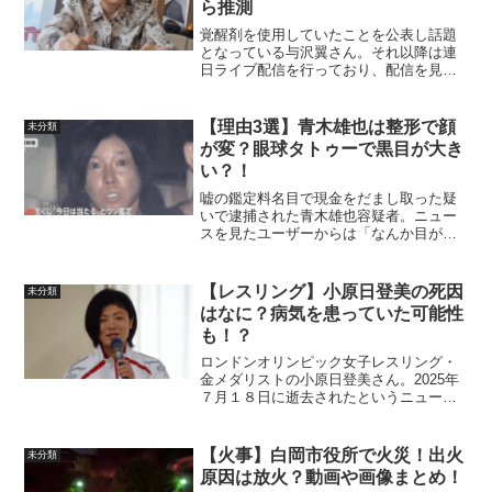
ら推測
覚醒剤を使用していたことを公表し話題
となっている与沢翼さん。それ以降は連
日ライブ配信を行っており、配信を見て
いる視聴者からは「病気なのでは？」
「統合失調症？」と病気を心配する声が
多く集まっています。この記事では与沢
【理由3選】青木雄也は整形で顔
未分類
翼さんが統合失調症と言われ...
が変？眼球タトゥーで黒目が大き
い？！
嘘の鑑定料名目で現金をだまし取った疑
いで逮捕された青木雄也容疑者。ニュー
スを見たユーザーからは「なんか目が怖
い。」「顔がやばい。」「整形顔だよ
ね！」と注目が集まりました。この記事
では青木雄也容疑者は整形？整形で顔が
【レスリング】小原日登美の死因
未分類
変と言われる３つの理由青木...
はなに？病気を患っていた可能性
も！？
ロンドンオリンピック女子レスリング・
金メダリストの小原日登美さん。2025年
７月１８日に逝去されたというニュース
が報じられました。突然の悲しいニュー
スである事から、「まだ若いのに何があ
った？」「病気を患っていたの？」と疑
【火事】白岡市役所で火災！出火
未分類
問に思う声が多く集ま...
原因は放火？動画や画像まとめ！