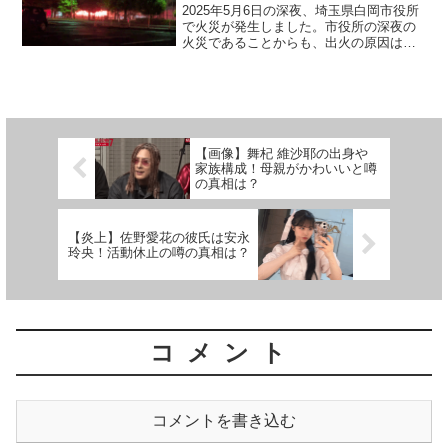
2025年5月6日の深夜、埼玉県白岡市役所
で火災が発生しました。市役所の深夜の
火災であることからも、出火の原因は何
だったのか気になりますよね。この記事
では白岡市役所の火事の原因は？被害状
況は？火事の動画や画像は？についてま
とめていきます。埼...
【画像】舞杞 維沙耶の出身や
家族構成！母親がかわいいと噂
の真相は？
【炎上】佐野愛花の彼氏は安永
玲央！活動休止の噂の真相は？
コメント
コメントを書き込む