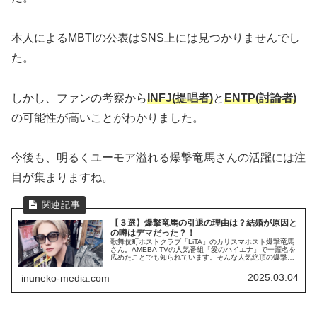
本人によるMBTIの公表はSNS上には見つかりませんでし
た。
しかし、ファンの考察から
INFJ(提唱者)
と
ENTP(討論者)
の可能性が高いことがわかりました。
今後も、明るくユーモア溢れる爆撃竜馬さんの活躍には注
目が集まりますね。
【３選】爆撃竜馬の引退の理由は？結婚が原因と
の噂はデマだった？！
歌舞伎町ホストクラブ「LiTA」のカリスマホスト爆撃竜馬
さん。AMEBA TVの人気番組「愛のハイエナ」で一躍名を
広めたことでも知られています。そんな人気絶頂の爆撃竜
馬さんですが、SNS上で「電撃引退？！」「結婚？！」と
噂となっているようで...
2025.03.04
inuneko-media.com