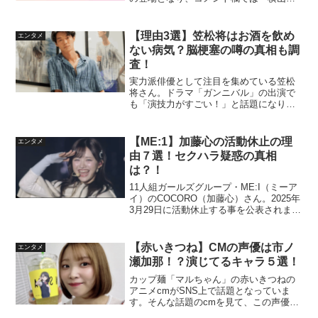
んって何者？」「良い人オーラが出て
る！」「横山さん天使やん！」と、とて
も好印象であったとの声が多く集まりま
【理由3選】笠松将はお酒を飲め
エンタメ
した。この記事では横山薫さ...
ない病気？脳梗塞の噂の真相も調
査！
実力派俳優として注目を集めている笠松
将さん。ドラマ「ガンニバル」の出演で
も「演技力がすごい！」と話題になりま
した。そんな笠松将さんですが、一部
SNS上では病気なのではないかと噂され
ています。この記事では笠松将はお酒を
【ME:1】加藤心の活動休止の理
エンタメ
飲めない病気なの？脳梗塞...
由７選！セクハラ疑惑の真相
は？！
11人組ガールズグループ・ME:I（ミーア
イ）のCOCORO（加藤心）さん。2025年
3月29日に活動休止する事を公表されまし
た。原因は体調不良とされていますが、
加藤心さんが活動休止まで追い込まれて
しまった理由は何なのでしょうか。この
【赤いきつね】CMの声優は市ノ
エンタメ
記事で...
瀬加那！？演じてるキャラ５選！
カップ麺「マルちゃん」の赤いきつねの
アニメcmがSNS上で話題となっていま
す。そんな話題のcmを見て、この声優は
誰なんだろう？と気になった方もいるの