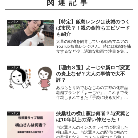
関連記事
【特定】飯島レンジは茨城のつく
エンタメ
ば市民？！親の金持ちエピソード
も紹介
大量の動物を飼育している動画マニアの
YouTubr飯島レンジさん。時には動物を捕
食するなど少し過激な動画で注目を集め
YouTube登録者数は75万人超えとなりま
す。(2025年2月現在)茨城県で数多くの動
物と暮らしていると噂もあるようです
【理由３選】よーじや新ロゴ変更
エンタメ
が...
の炎上なぜ？大人の事情で大不
評？
あぶらとり紙でおなじみの京都の化粧品
老舗ブランド「よーじや」。これまで長
年親しまれてきた「手鏡に映る女性」の
ブランドロゴの変更を発表しSNS上では
賛否が分かれ話題となりました。この記
事ではよーじや新ロゴに変更したのはな
扶桑社の横山薫は何者？与沢翼と
エンタメ
ぜ？新ロゴのデザイナー...
は10年以上の深い仲だった！
与沢翼さんのインスタライブに登場した
横山薫さん。与沢翼さんの配信に初めて
の登場となり、コメント欄では「横山さ