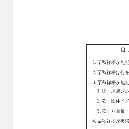
目
栗秋祥梧が無
栗秋祥梧は何
栗秋祥梧が無期
①：所属ジ
②：団体イ
③：八百長
栗秋祥梧が復