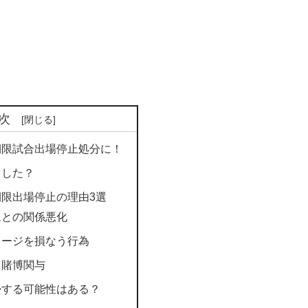
次
期限試合出場停止処分に！
をした？
限出場停止の理由3選
ムとの関係悪化
メージを損なう行為
・賭博関与
帰する可能性はある？