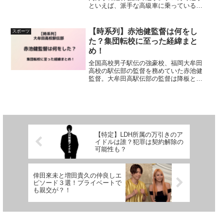
といえば、派手な高級車に乗っている選
手も多いことから、紅林弘太郎選手はど
んな車に乗っているのか気になっている
方もいるのではないでしょうか。この記
【時系列】赤池健監督は何をし
スポーツ
事では紅林弘太郎選手の愛...
た？集団転校に至った経緯まと
め！
全国高校男子駅伝の強豪校、福岡大牟田
高校の駅伝部の監督を務めていた赤池健
監督。大牟田高駅伝部の監督は降板とな
り、4月から就任する鳥取城北高校へ駅伝
部員の大半が集団転校することが話題と
なっています。この記事では赤池健監督
は何をして降格となった...
【特定】LDH所属の万引きのア
イドルは誰？犯罪は契約解除の
可能性も？
倖田來未と増田貴久の仲良しエ
ピソード３選！プライベートで
も親交が？！