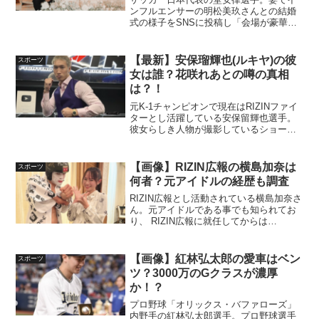
ンフルエンサーの明松美玖さんとの結婚
式の様子をSNSに投稿し「会場が豪華す
ぎる！」「なぜ小栗旬？！」と話題とな
りました。この記事では堂安律の結婚式
場はどこ？小栗旬、さんまさんとの関係
【最新】安保瑠輝也(ルキヤ)の彼
スポーツ
性は？についてまとめて...
女は誰？花咲れあとの噂の真相
は？！
元K-1チャンピオンで現在はRIZINファイ
ターとし活躍している安保留輝也選手。
彼女らしき人物が撮影しているショート
動画が投稿され「彼女は誰？」と反響を
呼んでいます。そこで今回は、安保瑠輝
也の彼女は誰なのか「花咲れあ」なので
【画像】RIZIN広報の横島加奈は
スポーツ
は？と噂されてい...
何者？元アイドルの経歴も調査
RIZIN広報とし活動されている横島加奈さ
ん。元アイドルである事でも知られてお
り、 RIZIN広報に就任してからは
YouTubeや会見などメディア出演も増え
注目を集めていますね。そこで今回は、
横島加奈さんのプロフィールや経歴をま
【画像】紅林弘太郎の愛車はベン
スポーツ
とめていきま...
ツ？3000万のGクラスが濃厚
か！？
プロ野球「オリックス・バファローズ」
内野手の紅林弘太郎選手。プロ野球選手