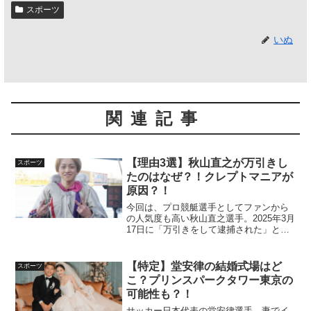
スポーツ
いぬ
関連記事
【理由3選】秋山直之が万引きし
スポーツ
たのはなぜ？！クレプトマニアが
原因？！
今回は、プロ競艇選手としてファンから
の人気度も高い秋山直之選手。2025年3月
17日に「万引きをして逮捕された」と報
じられ話題となりました。この報道を受
け、秋山選手のような実績がある人気選
手が、なぜ万引きをしてしまったのか気
【特定】堂安律の結婚式場はど
スポーツ
になる声も多いよ...
こ？プリンスパークタワー東京の
可能性も？！
サッカー日本代表の堂安律選手。妻でイ