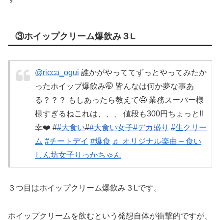
③ホイップクリーム爆飲み３L
@ricca_ogui
誰かがやっててずっとやってみたか
ったホイップ爆飲み🤭 皆んなは何か夢な事あ
る？？？ もしあったら教えて🤤 業務スーパー様
様すぎるねこれは、、、 値段も300円ちょっと‼️
幸❤️ #
#大食い
#
#大食い女子
#デカ盛り
#生クリー
ム
#チートデイ
#爆食
♬ オリジナル楽曲 – 食い
しん坊女子りっかちゃん
３つ目はホイップクリーム爆飲み３Lです。
ホイップクリームを飲むという発想自体が衝撃的ですが、