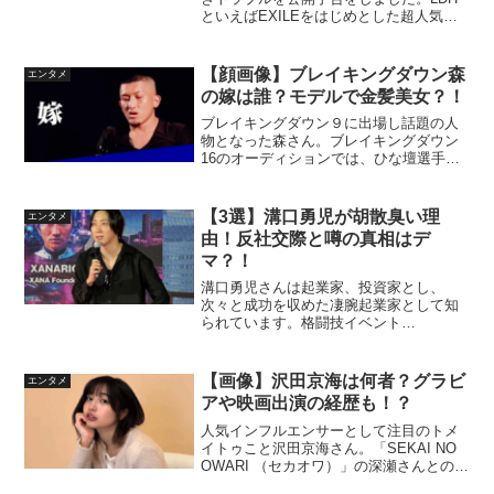
といえばEXILEをはじめとした超人気ア
ーティストが数多く所属している大手芸
能事務所です。文春による万引きトラブ
ルの公開予告があり、「LDH所属のアイ
【顔画像】ブレイキングダウン森
エンタメ
ドルって誰？」...
の嫁は誰？モデルで金髪美女？！
ブレイキングダウン９に出場し話題の人
物となった森さん。ブレイキングダウン
16のオーディションでは、ひな壇選手
に、嫁（奥さん）がナンパされている事
を主張し話題となりました。視聴者から
は「森くん結婚してたんだ！」「奥さん
【3選】溝口勇児が胡散臭い理
エンタメ
は誰なんだろう？」と疑問...
由！反社交際と噂の真相はデ
マ？！
溝口勇児さんは起業家、投資家とし、
次々と成功を収めた凄腕起業家として知
られています。格闘技イベント
「Breaking Down」では、COO (最高執行
責任者)を務めている事で知った人も多い
のではないでしょうか。しかし、最近で
【画像】沢田京海は何者？グラビ
エンタメ
はその活動の裏...
アや映画出演の経歴も！？
人気インフルエンサーとして注目のトメ
イトゥこと沢田京海さん。「SEKAI NO
OWARI （セカオワ）」の深瀬さんとの熱
愛が噂されたことでも注目を集めまし