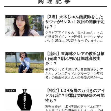
関連記事
【3選】天木じゅん熱波師をした
エンタメ
サウナがヤバい！次回の開催予定
は？！
グラビアアイドルの「天木じゅん」さん
が熱波師イベントを開催したサウナがヤ
バいとSNS上で話題となっています。実
際にイベントを行ったお店はレディアン
スパ恵比寿店」で、今時な雰囲気で大注
目なサウナであることがわかりました。
【流出】東海林クレアの彼氏は檜
エンタメ
この記事では天木じゅん...
山光成？馴れ初めは堀越高校出
身！？
モデルとして活躍している東海林クレア
さん。メンズアイドルグループ「少年忍
者」の檜山光成さんとの熱愛の噂が一部
SNS上で話題となっています。ファンの
中では「これって本当なの？」「いつの
話なのかな？」と疑問の声も上がってい
【特定】LDH所属の万引きのアイ
アイドル
ます。この記事では東海...
ドルは誰？犯罪は契約解除の可能
性も？
週刊文春が、LDH所属のアイドルの万引
きトラブルを公開予告をしました。LDH