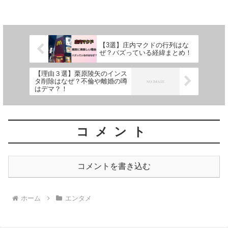
た。そんな沢田京海さんについて「一体
何者なんだろう？」「どんな活動をして
いるのかな？...
【3選】庄内マクドの行列はな
ぜ？バズっている経緯まとめ！
【理由３選】栗原陵矢のインス
タ削除はなぜ？不倫や離婚の噂
はデマ？！
コメント
コメントを書き込む
ホーム
エンタメ