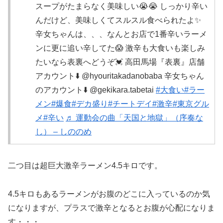
スープがたまらなく美味しい😭😭 しっかり辛い
んだけど、美味しくてスルスル食べられたよ✨
辛女ちゃんは、、、なんとお店で1番辛いラーメ
ンに更に追い辛してた😱 激辛も大食いも楽しみ
たいなら表裏へどうぞ💓 高田馬場『表裏』店舗
アカウント⬇️ @hyouritakadanobaba 辛女ちゃん
のアカウント⬇️ @gekikara.tabetai
#大食い
#ラー
メン
#爆食
#デカ盛り
#チートデイ
#激辛
#東京グル
メ
#辛い
♬ 運動会の曲「天国と地獄」（序奏な
し） – しののめ
二つ目は超巨大激辛ラーメン4.5キロです。
4.5キロもあるラーメンがお腹のどこに入っているのか気
になりますが、プラスで激辛となるとお腹が心配になりま
す・・・