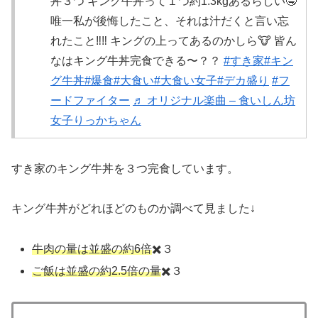
丼３つ キング牛丼って１つ約1.3kgあるらしい🤤
唯一私が後悔したこと、それは汁だくと言い忘
れたこと‼️‼️ キングの上ってあるのかしら🐮 皆ん
なはキング牛丼完食できる〜？？
#すき家
#キン
グ牛丼
#爆食
#大食い
#大食い女子
#デカ盛り
#フ
ードファイター
♬ オリジナル楽曲 – 食いしん坊
女子りっかちゃん
すき家のキング牛丼を３つ完食しています。
キング牛丼がどれほどのものか調べて見ました↓
牛肉の量は並盛
の約6倍
✖️３
ご飯は並盛の約2.5倍の量
✖️３