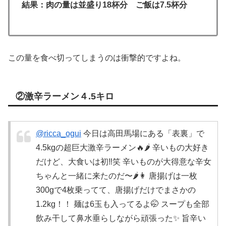
結果：肉の量は並盛り18杯分 ご飯は7.5杯分
この量を食べ切ってしまうのは衝撃的ですよね。
②激辛ラーメン４.5キロ
@ricca_ogui
今日は高田馬場にある「表裏」で
4.5kgの超巨大激辛ラーメン🔥🌶️ 辛いもの大好き
だけど、大食いは初‼️笑 辛いものが大得意な辛女
ちゃんと一緒に来たのだ〜🌶️👩 唐揚げは一枚
300gで4枚乗ってて、唐揚げだけでまさかの
1.2kg！！ 麺は6玉も入ってるよ🤭 スープも全部
飲み干して鼻水垂らしながら頑張った✨ 旨辛い