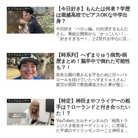
ではないでしょうか。そこで今回は、神
田まやさんの過去や現在の活動について
【今日好き】もんたは何者？学歴
インフルエンサー
調べてみました。神田まや...
は堀越高校でピアスOKな中学出
身？
今日好き「ハロン編」の出演するもんた
さん。番組公開前から「かっこいい！」
「好きすぎる〜！」とZ世代を中心に注目
を集め話題となりました。この記事では
もんたさんのwikiプロフィール出身中学や
高校はどこ？かっこいいと人気な理由に
【時系列】へずまりゅう病気•病
インフルエンサー
ついてまとめてい...
歴まとめ！脳卒中で倒れた可能性
も？！
奈良公園の鹿さんを守るために日々パト
ロールを続けていたへずまりゅうさん。
疲労が原因で救急搬送された事が報じら
れ注目が集まりました。ファンからは心
配する声が多く集まる中「本当に疲労が
原因？」「何か病気の可能性は？」と疲
【特定】神田まやフライデーの相
インフルエンサー
労が原因では無い可能性を...
手は？ローランドと付き合ったい
た！？
YouTubeヒカルチャンネルの「相馬トラ
ンジスタ彼女オーディション」に登場し
た平成のマリリンモンローこと神田まや
さん。オーディションの中で、超大物有