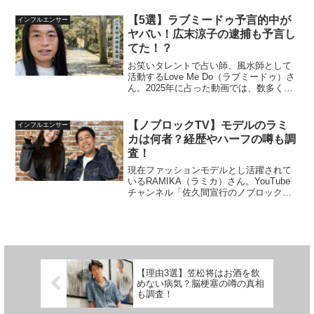
名人との事をフライデーされた事がある
と発言し、一同驚愕。その超大物有名人
【5選】ラブミードゥ予言的中が
インフルエンサー
とは誰？と気になっ...
ヤバい！広末涼子の逮捕も予言し
てた！？
お笑いタレントで占い師、風水師として
活動するLove Me Do（ラブミードゥ）さ
ん。2025年に占った動画では、数多くの
予言を的中させており「予言が当たっ
た」と話題になっています。この記事で
はLove Me Do（ラブちゃん）は何者なの
【ノブロックTV】モデルのラミ
インフルエンサー
か...
カは何者？経歴やハーフの噂も調
査！
現在ファッションモデルとし活躍されて
いるRAMIKA（ラミカ）さん。YouTube
チャンネル「佐久間宣行のノブロック
TV」に出演した事でも注目を集めまし
た。そこで今回は、「所属事務所や経
歴」「本名は？」「どこのハーフ？」な
どラミカさんに関す...
【理由3選】笠松将はお酒を飲
めない病気？脳梗塞の噂の真相
も調査！