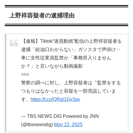
上野祥容疑者の逮捕理由
【速報】Tiktok“迷惑動画”配信の上野祥容疑者を
逮捕「給油口わからない」ガソスタで声掛け‥
車に女性従業員監禁か「事務所入りません
か？」と言いながら動画撮影
===
警察の調べに対し、上野容疑者は「監禁をする
つもりはなかったと容疑を一部否認していま
す。
https://t.co/QRql1Gy3ay
— TBS NEWS DIG Powered by JNN
(@tbsnewsdig)
May 22, 2025