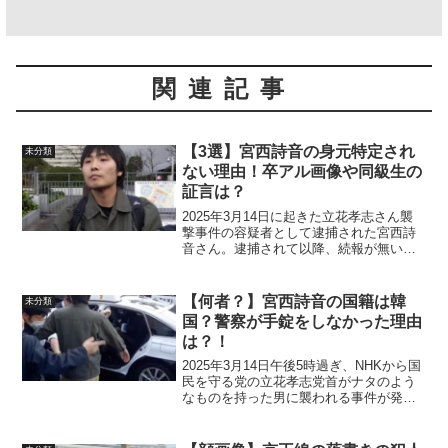
関連記事
【3選】宮西詩音の身元特定され
未分類
ない理由！卒アル画像や同級生の
証言は？
2025年3月14日に起きた立花孝志さん襲
撃事件の容疑者として逮捕された宮西詩
音さん。逮捕されて以降、続報が無いこ
とからもSNS上では様々な憶測だけが広
がっています。この記事では卒業アル画
像や同級生による証言について身元が特
【何者？】宮西詩音の国籍は韓
未分類
定されていない理...
国？警察が手錠をしなかった理由
は？！
2025年3月14日午後5時過ぎ、NHKから国
民を守る党の立花孝志党首がナタのよう
なものを持った男に襲われる事件が発生
し、宮西詩音容疑者(30)が逮捕されまし
た。この衝撃的な報道を受け、SNS上で
は様々な憶測が飛び交っています。犯行