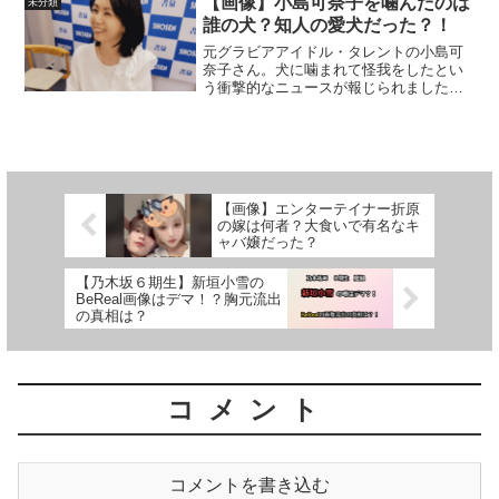
【画像】小島可奈子を噛んだのは
未分類
意味についてまとめていき...
誰の犬？知人の愛犬だった？！
元グラビアアイドル・タレントの小島可
奈子さん。犬に噛まれて怪我をしたとい
う衝撃的なニュースが報じられました。
コメントでは「飼い主は誰？」「犬種は
なに？」と疑問に思った方も多いようで
す。この記事では小島可奈子を噛んだの
は誰の犬？犬種は？小島可...
【画像】エンターテイナー折原
の嫁は何者？大食いで有名なキ
ャバ嬢だった？
【乃木坂６期生】新垣小雪の
BeReal画像はデマ！？胸元流出
の真相は？
コメント
コメントを書き込む