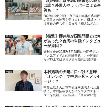
【顔画像】京王線の落書きの犯人
未分類
動機や顔...
は誰？外国人やラッパーによる事
例も！？
2025年10月26日、京王線の車体に広範囲
の落書きの被害を受けました。SNS上で
は非難の声も多く集まり「犯人はどんな
人物？」「顔画像はある？」「逮捕され
ているの？」と事件の詳細が気になった
方も多いのでは無いでしょうか。この記
【衝撃】櫻井翔が国際問題とは何
未分類
事では京王線の...
があった？台湾の単独インタビュ
ーが原因？
週刊文春が2025年5月28日に公開予定の
「人気アイドルの国際問題」。公開前か
らSNS上ではさまざまな憶測が飛び交
い、その人気アイドルは「櫻井翔さんな
のでは？」との予想が多く集まりまし
た。この記事では櫻井翔さんと予想され
木村拓哉の夕陽に口づけの意味！
未分類
ている理由櫻井翔が国...
「オレンジ」で中居正広へメッセ
ージ！？
中居正広さんが電撃引退を発表された直
後に、木村拓哉さんがインスタのストー
リーを更新。その内容に「何か深い意味
がありそう」「キムタクはやる事がかっ
こいい！」と話題となっています。今回
は、インスタに投稿された夕陽の写真の