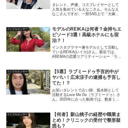
タレント、声優、コスプレイヤーとして
人気を集めているえなこさん。そんなえ
なこさんですが、一部SNS上で「大麻グ
ミ」を食べていると噂となり炎上しまし
た。この記事ではえなこさんの大麻グミ
疑惑の炎上の真相えなこさんの大麻グミ
モデルのREIKAは何者？金持ちエ
インフルエンサー
疑惑はデマである３つの...
ピソード3選！高級ホテルにも宿
泊？！
インスタグラマー兼モデルとして活動し
ているREIKA(レイカ)さん。最近では、
ABEMAの恋愛リアリティーショー「ラブ
パワーキングダム(ラブキン)」に出演した
事でも注目を集めました。彼女のインス
タグラムにはハイブランドアイテムが
【5選】ラブミードゥ予言的中が
インフルエンサー
度々登場して...
ヤバい！広末涼子の逮捕も予言し
てた！？
お笑いタレントで占い師、風水師として
活動するLove Me Do（ラブミードゥ）さ
ん。2025年に占った動画では、数多くの
予言を的中させており「予言が当たっ
た」と話題になっています。この記事で
はLove Me Do（ラブちゃん）は何者なの
【何者】新山桃子の経歴や職業ま
インフルエンサー
か...
とめ！クリニックの受付で整形疑
惑も？