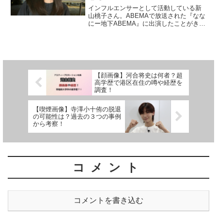
インフルエンサーとして活動している新
山桃子さん。ABEMAで放送された『なな
にー地下ABEMA』に出演したことがきっ
かけとなり話題となりました。視聴者か
らは「石原さとみに似ててかわいい！」
「新山桃子さんって誰？何者？」と注目
を集めました。こ...
【顔画像】河合将史は何者？超
高学歴で港区在住の噂や経歴を
調査！
【喫煙画像】寺澤小十侑の脱退
の可能性は？過去の３つの事例
から考察！
コメント
コメントを書き込む