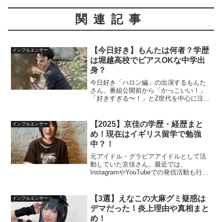
関連記事
【今日好き】もんたは何者？学歴
インフルエンサー
は堀越高校でピアスOKな中学出
身？
今日好き「ハロン編」の出演するもんた
さん。番組公開前から「かっこいい！」
「好きすぎる〜！」とZ世代を中心に注目
を集め話題となりました。この記事では
もんたさんのwikiプロフィール出身中学や
高校はどこ？かっこいいと人気な理由に
【2025】京佳の学歴・経歴まと
インフルエンサー
ついてまとめてい...
め！現在はイギリス留学で勉強
中？！
元アイドル・グラビアアイドルとして活
動していた京佳さん。最近では、
InstagramやYouTubeでの発信活動も行っ
ています。そんな京佳さんがどんな人物
なのか、学歴や今までの経歴が気になっ
た方もいるのではないでしょうか。この
【3選】えなこの大麻グミ疑惑は
インフルエンサー
記事では京佳さ...
デマだった！炎上理由や真相まと
め！