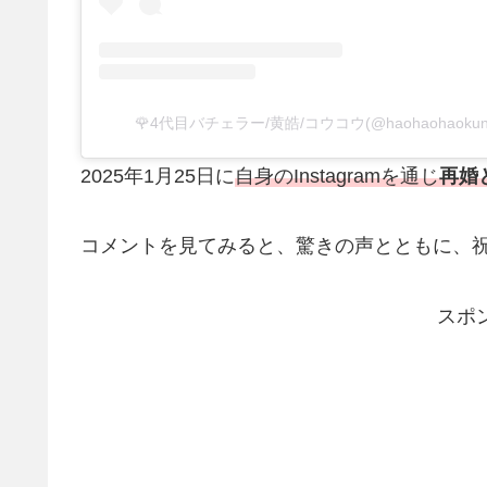
🌹4代目バチェラー/黄皓/コウコウ(@haohaohaok
2025年1月25日に
自身のInstagramを通じ
再婚
コメントを見てみると、驚きの声とともに、
スポ