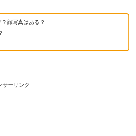
誰？顔写真はある？
？
ンサーリンク